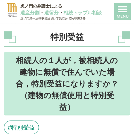
虎ノ門の弁護士による
遺産分割
・
遺留分
・
相続トラブル相談
虎ノ門第一法律事務所 虎ノ門駅2分 霞が関駅3分
千代田 相続 弁護士
>
特別受益
特別受益
相続人の１人が，被相続人の
建物に無償で住んでいた場
合，特別受益になりますか？
（建物の無償使用と特別受
益）
特別受益