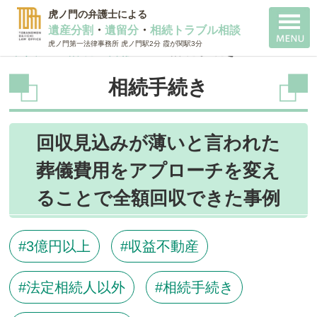
虎ノ門の弁護士による
遺産分割
・
遺留分
・
相続トラブル相談
虎ノ門第一法律事務所 虎ノ門駅2分 霞が関駅3分
千代田 相続 弁護士
>
相続手続き
相続手続き
回収見込みが薄いと言われた
葬儀費用をアプローチを変え
ることで全額回収できた事例
3億円以上
収益不動産
法定相続人以外
相続手続き