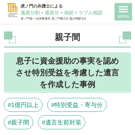
虎ノ門の弁護士による
遺産分割
・
遺留分
・
相続トラブル相談
虎ノ門第一法律事務所 虎ノ門駅2分 霞が関駅3分
千代田 相続 弁護士
>
親子間
親子間
息子に資金援助の事実を認め
させ特別受益を考慮した遺言
を作成した事例
1億円以上
特別受益・寄与分
親子間
遺言生前対策